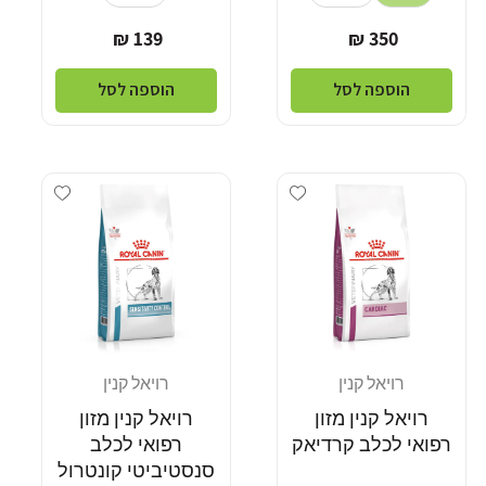
מחיר
מחיר
139 ₪
350 ₪
רגיל
רגיל
הוספה לסל
הוספה לסל
Add wishlist
Add wishlist
רויאל קנין
רויאל קנין
מוֹכֵר:
מוֹכֵר:
רויאל קנין מזון
רויאל קנין מזון
רפואי לכלב קרדיאק
רפואי לכלב
סנסטיביטי קונטרול