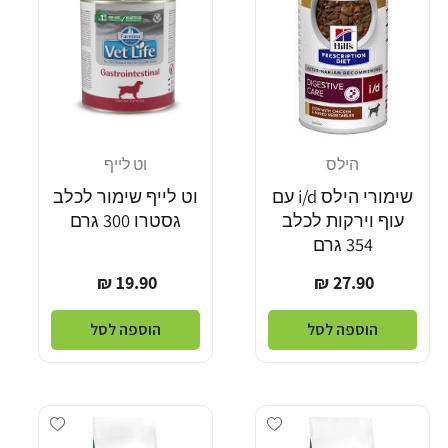
הילס
וט לייף
מוֹכֵר:
מוֹכֵר:
שימורי הילס i/d עם
וט לייף שימור לכלב
עוף וירקות לכלב
גסטרו 300 גרם
354 גרם
מחיר
מחיר
19.90 ₪
27.90 ₪
רגיל
רגיל
הוספה לסל
הוספה לסל
dd wishlist
Add wishlist