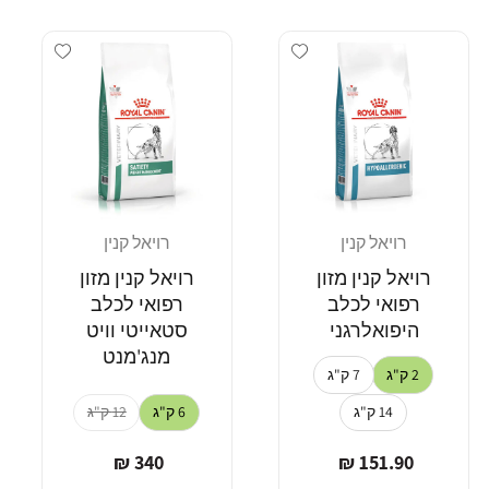
dd wishlist
Add wishlist
רויאל קנין
רויאל קנין
מוֹכֵר:
מוֹכֵר:
רויאל קנין מזון
רויאל קנין מזון
רפואי לכלב
רפואי לכלב
היפואלרגני
סטאייטי וויט
מנג'מנט
2 ק"ג
7 ק"ג
14 ק"ג
6 ק"ג
12 ק"ג
מחיר
מחיר
340 ₪
151.90 ₪
רגיל
רגיל