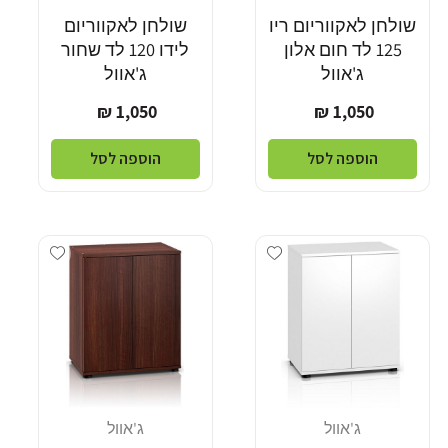
שולחן לאקווריום ריו
שולחן לאקווריום
125 לד חום אלון
לידו 120 לד שחור
ג'אוול
ג'אוול
מחיר
מחיר
1,050 ₪
1,050 ₪
רגיל
רגיל
הוספה לסל
הוספה לסל
Add wishlist
Add wishlist
ג'אוול
ג'אוול
מוֹכֵר:
מוֹכֵר: