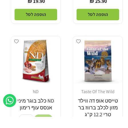
19.90 ₪
25.90 ₪
רגיל
רגיל
הוספה לסל
הוספה לסל
Add wishlist
Add wishlist
ND
Taste Of The Wild
מוֹכֵר:
מוֹכֵר:
טייסט אופ דה ווילד
ND כלב בוגר מיני
מזון לכלב ברווז בר
אנסס עוף רימון
טרי 12.2 ק"ג
2.5 ק"ג
7 ק"ג