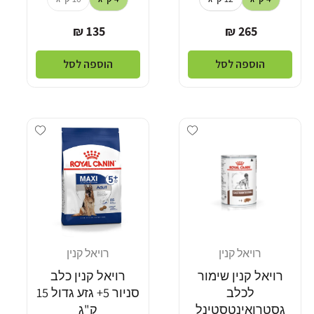
מחיר
מחיר
135 ₪
265 ₪
רגיל
רגיל
הוספה לסל
הוספה לסל
Add wishlist
Add wishlist
רויאל קנין
רויאל קנין
מוֹכֵר:
מוֹכֵר:
רויאל קנין שימור
רויאל קנין כלב
לכלב
סניור 5+ גזע גדול 15
גסטרואינטסטינל
ק"ג