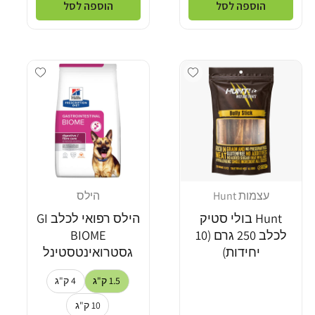
הוספה לסל
הוספה לסל
dd wishlist
Add wishlist
עצמות Hunt
הילס
מוֹכֵר:
מוֹכֵר:
Hunt בולי סטיק
הילס רפואי לכלב GI
לכלב 250 גרם (10
BIOME
יחידות)
גסטרואינטסטינל
1.5 ק"ג
4 ק"ג
10 ק"ג