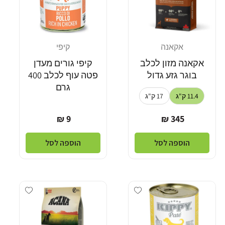
אקאנה
קיפי
מוֹכֵר:
מוֹכֵר:
אקאנה מזון לכלב
קיפי גורים מעדן
בוגר גזע גדול
פטה עוף לכלב 400
גרם
11.4 ק"ג
17 ק"ג
מחיר
מחיר
9 ₪
345 ₪
רגיל
רגיל
הוספה לסל
הוספה לסל
dd wishlist
Add wishlist