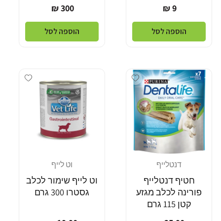
מחיר
מחיר
300 ₪
9 ₪
רגיל
רגיל
הוספה לסל
הוספה לסל
Add wishlist
Add wishlist
דנטלייף
וט לייף
מוֹכֵר:
מוֹכֵר:
חטיף דנטלייף
וט לייף שימור לכלב
פורינה לכלב מגזע
גסטרו 300 גרם
קטן 115 גרם
מחיר
מחיר