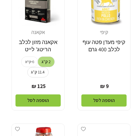
קיפי
אקאנה
מוֹכֵר:
מוֹכֵר:
קיפי מעדן פטה עוף
אקאנה מזון לכלב
לכלב 400 גרם
הריטג' לייט
2 ק"ג
6 ק"ג
11.4 ק"ג
מחיר
מחיר
125 ₪
9 ₪
רגיל
רגיל
הוספה לסל
הוספה לסל
dd wishlist
Add wishlist