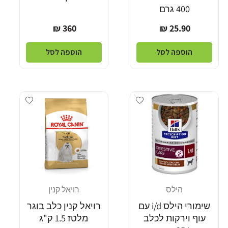
400 גרם
מחיר
מחיר
360 ₪
25.90 ₪
רגיל
רגיל
הוספה לסל
הוספה לסל
Add wishlist
Add wishlist
הילס
רויאל קנין
מוֹכֵר:
מוֹכֵר:
שימורי הילס i/d עם
רויאל קנין כלב בוגר
עוף וירקות לכלב
מלטז 1.5 ק"ג