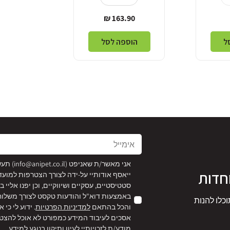
מחיר
163.90 ₪
רגיל
ל
הוספה לסל
אימייל
אני מאשר/ת שאניפט (
info@anipet.co.il
) תע
חדות
ייאסף אודותיי על-ידה לצורך הצטרפות למועד
סטטיסטיים, עסקיים ושיווקיים, וכן יפנו אליי
באמצעות דוא"ל והודעות טקסט לצורך משלוח ה
וכלו להנות
והכל בהתאם
למדיניות הפרטיות
. ידוע לי כי 
אסכים לעיבוד המידע כמפורט לא אוכל להצטר
מודע/ת לזכויותיי לעיון ותיקון בנוגע למידע.