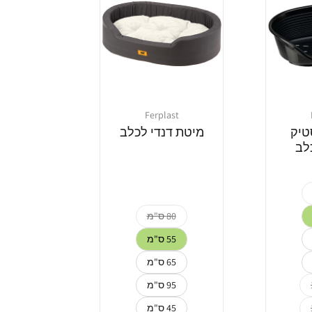
Ferplast
מוֹכֵר:
טיק
מיטת דנדי לכלב
לב
80 ס"מ
55 ס"מ
65 ס"מ
95 ס"מ
45 ס"מ