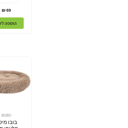
מחיר
69 ₪
רגיל
הוספה לס
BOBO
מוֹכֵר:
בובו מיט