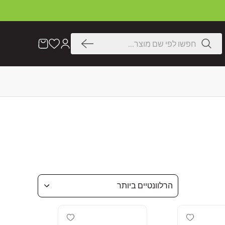
דלג
לתוכן
חיפוש
הרשימה
עֲגָלָה
שלי
הרלוונטיים ביותר
Add wishlist
Add wishlist