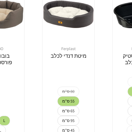
BO
Ferplast
מוֹכֵר:
מוֹכֵר:
טיק
מיטת דנדי לכלב
בובו
לב
פורסט
80 ס"מ
55 ס"מ
65 ס"מ
95 ס"מ
L
45 ס"מ
L