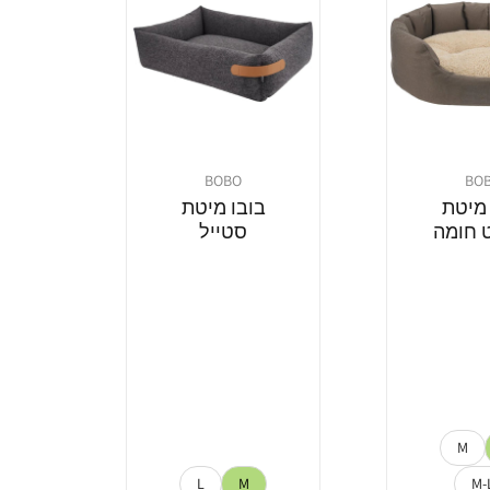
BOBO
BO
מוֹכֵר:
 מיטת
בובו מיטת
 חומה
סטייל
M
L
M
M-