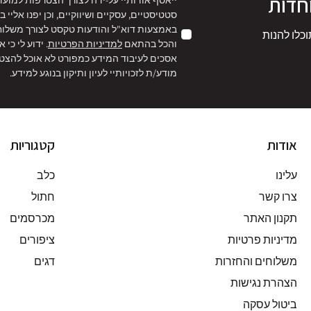
חדות
ייאסף אודותיי על-ידה לצורך הצטרפות למועד
סטטיסטיים, עסקיים ושיווקיים, וכן יפנו אליי
באמצעות דוא"ל והודעות טקסט לצורך משלוח ה
וכלו להנות
והכל בהתאם
למדיניות הפרטיות
. ידוע לי כי 
אסכים לעיבוד המידע כמפורט לא אוכל להצטר
מודע/ת לזכויותיי לעיון ותיקון בנוגע למידע.
אודות
קטגוריות
עלינו
כלב
צרו קשר
חתול
תקנון האתר
מכרסמים
מדיניות פרטיות
ציפורים
משלוחים והחזרות
דגים
הצהרת נגישות
ביטול עסקה