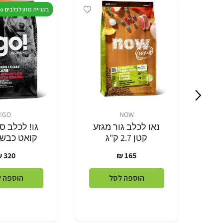
Add wishlist
בקניית מזון לכלבים Go! מעל 9.98 קילו, קבל את השק השני ב 20% הנחה
GO!
NOW
מוֹכֵר:
מוֹכֵר:
נאו לכלב גור מגזע
גו! לכלב ס
קטן 2.7 ק"ג
קואט כבש 10 ק"ג
מחיר
מחיר
320 ₪
165 ₪
רגיל
רגיל
הוספה לסל
הוספה 