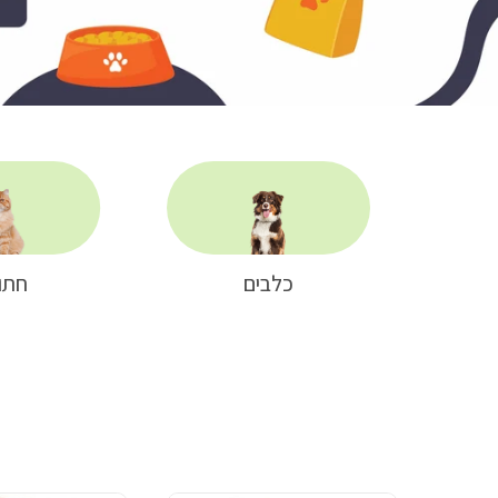
כלבים
חתו