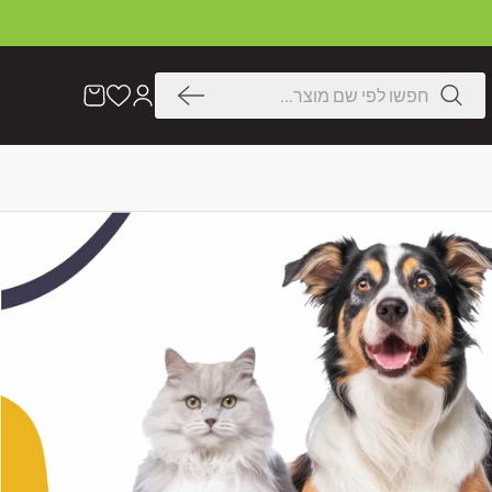
דלג
לתוכן
חיפוש
הרשימה
עֲגָלָה
שלי