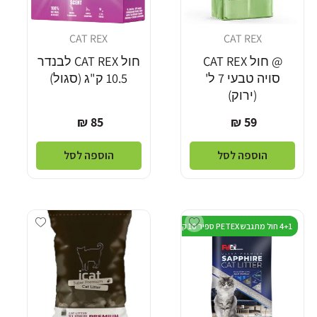
CAT REX
CAT REX
מוֹכֵר:
מוֹכֵר:
@ חול CAT REX
חול CAT REX לבנדר
סויה טבעי 7 ל'
10.5 ק"ג (סגול)
(ירוק)
מחיר
מחיר
85 ₪
59 ₪
רגיל
רגיל
הוספה לסל
הוספה לסל
Add wishlist
Add wishlist
4+1 חול מתגבש PETEX ספיר 10 קילו