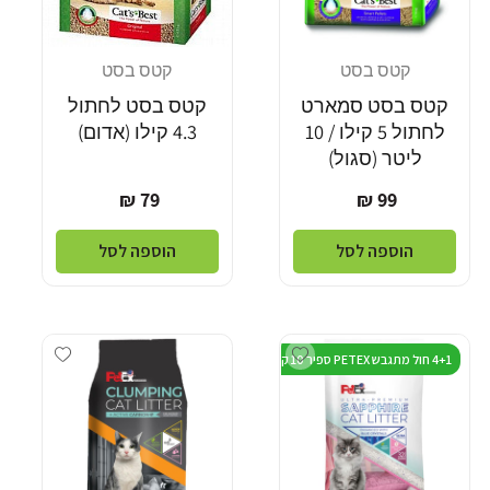
קטס בסט
קטס בסט
מוֹכֵר:
מוֹכֵר:
קטס בסט סמארט
קטס בסט לחתול
לחתול 5 קילו / 10
4.3 קילו (אדום)
ליטר (סגול)
מחיר
מחיר
79 ₪
99 ₪
רגיל
רגיל
הוספה לסל
הוספה לסל
Add wishlist
Add wishlist
4+1 חול מתגבש PETEX ספיר 10 קילו