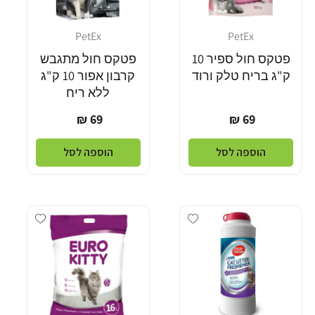
PetEx
PetEx
מוֹכֵר:
מוֹכֵר:
פטקס חול ספיר 10
פטקס חול מתגבש
ק"ג בריח טלק ורוד
קרבון אפור 10 ק"ג
ללא ריח
מחיר
מחיר
69 ₪
69 ₪
רגיל
רגיל
הוספה לסל
הוספה לסל
Add wishlist
Add wishlist