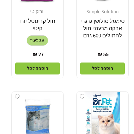
Simple Solution
יורוקיטי
מוֹכֵר:
מוֹכֵר:
סימפל סולושן גרגרי
חול קריסטל יורו
אבקה מרענני חול
קיטי
לחתולים 600 גרם
3.6 ליטר
מחיר
מחיר
27 ₪
55 ₪
רגיל
רגיל
הוספה לסל
הוספה לסל
Add wishlist
Add wishlist