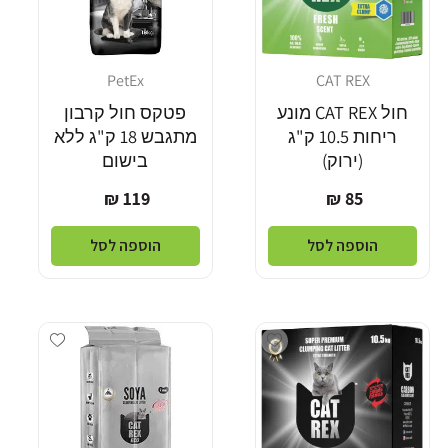
PetEx
CAT REX
מוֹכֵר:
מוֹכֵר:
חול CAT REX מונע
פטקס חול קרבון
ריחות 10.5 ק"ג
מתגבש 18 ק"ג ללא
(ירוק)
בישום
מחיר
מחיר
119 ₪
85 ₪
רגיל
רגיל
הוספה לסל
הוספה לסל
dd wishlist
Add wishlist