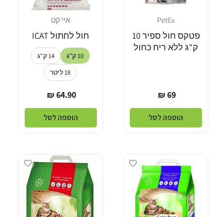
PetEx
איי קט
מוֹכֵר:
מוֹכֵר:
פטקס חול ספיר 10
חול לחתול ICAT
ק"ג ללא ריח כחול
10 ק"ג
14 ק"ג
18 ליטר
מחיר
מחיר
64.90 ₪
69 ₪
רגיל
רגיל
הוספה לסל
הוספה לסל
Add wishlist
Add wishlist