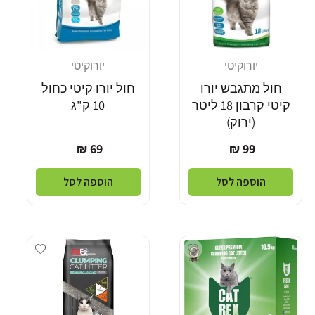
יורוקיטי
יורוקיטי
מוֹכֵר:
מוֹכֵר:
חול מתגבש יורו
חול יורו קיטי כחול
קיטי קרבון 18 ליטר
10 ק"ג
(ירוק)
מחיר
מחיר
69 ₪
99 ₪
רגיל
רגיל
הוספה לסל
הוספה לסל
dd wishlist
Add wishlist