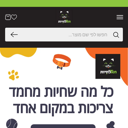
דלג
לתוכן
הרשימה
עֲגָלָה
שלי
חיפוש