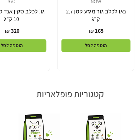
GO!
NOW
מוֹכֵר:
מוֹכֵר:
נאו לכלב גור מגזע קטן 2.7
גו! לכלב סקין אנד 
ק"ג
10 ק"ג
מחיר
מחיר
320 ₪
165 ₪
רגיל
רגיל
הוספה לסל
הוספה לסל
קטגוריות פופלאריות