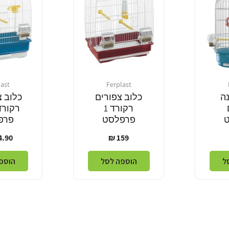
last
Ferplast
מוֹכֵר:
מוֹכֵר:
נה
כלוב צפורים
כלוב צ
רקורד 1
פרפלסט
פרפ
מחיר
מחי
.90 ₪
159 ₪
רגיל
רגיל
ל
הוספה לסל
הוספ