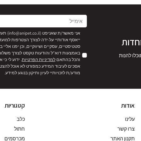
אימייל
אני מאשר/ת שאניפט (
info@anipet.co.il
) תע
חדות
ייאסף אודותיי על-ידה לצורך הצטרפות למועד
סטטיסטיים, עסקיים ושיווקיים, וכן יפנו אליי
באמצעות דוא"ל והודעות טקסט לצורך משלוח ה
וכלו להנות
והכל בהתאם
למדיניות הפרטיות
. ידוע לי כי 
אסכים לעיבוד המידע כמפורט לא אוכל להצטר
מודע/ת לזכויותיי לעיון ותיקון בנוגע למידע.
אודות
קטגוריות
עלינו
כלב
צרו קשר
חתול
תקנון האתר
מכרסמים