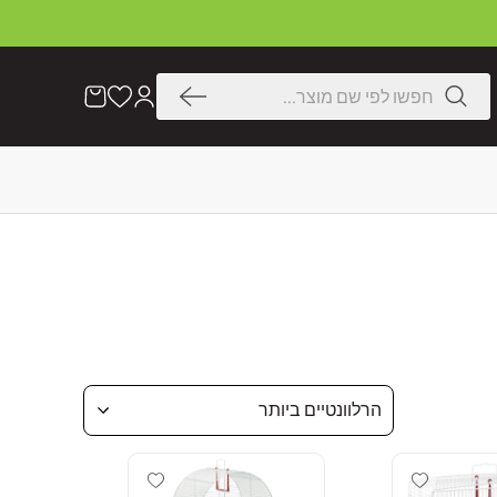
דלג
לתוכן
חיפוש
הרשימה
עֲגָלָה
שלי
הרלוונטיים ביותר
Add wishlist
Add wishlist