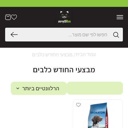
דלג
לתוכן
הרשימה
עֲגָלָה
שלי
חיפוש
מבצעי החודש כלבים
עמוד הבית
מבצעי החודש כלבים
הרלוונטיים ביותר
Add wishlist
סינון