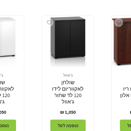
Add wishlist
Add wishlist
ג'אוול
ג'
מוֹכֵר:
מוֹכֵר:
שולחן
שו
ריו
לאקווריום לידו
לאקוורי
ם אלון
120 לד שחור
20
ג'אוול
ג'א
מחיר
מחי
50 ₪
1,050 ₪
רגיל
רגי
ל
הוספה לסל
הוספ