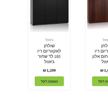
אוול
ג'אוול
מוֹכֵר:
לחן
שולחן
יום ריו
לאקווריום ריו
ד חום אלון
180 לד שחור
וול
ג'אוול
ר
מחיר
1,299 ₪
1,6
ל
רגיל
ה לסל
הוספה לסל