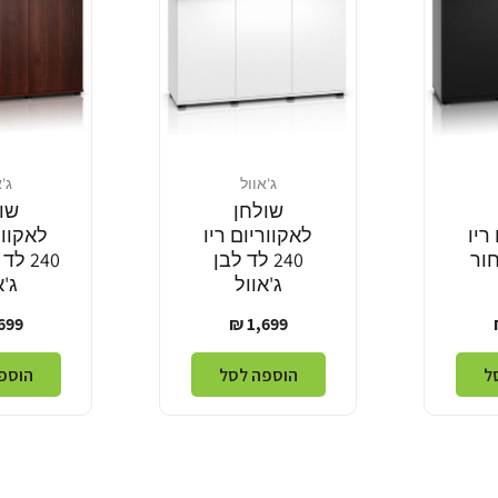
ג'אוול
ג'
מוֹכֵר:
מוֹכֵר:
שולחן
שו
ריו
לאקווריום ריו
לאקוור
שחור
240 לד לבן
240 ל
ג'אוול
ג'א
מחיר
מחי
99 ₪
1,699 ₪
רגיל
רגי
ל
הוספה לסל
הוספ