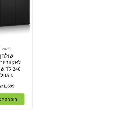
ג'אוול
מוֹכֵר:
שולחן
לאקווריום 
240 לד 
ג'אוול
מחיר
1,699 ₪
רגיל
הוספה לס