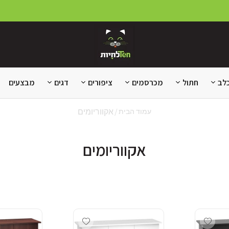
לב
חתול
מכרסמים
ציפורים
דגים
מבצעים
אקווריומים
עמוד הבית
אקווריומים
Add wishlist
Add wishlist