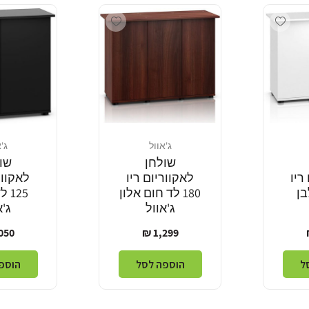
Add wishlist
Add wishlist
ג'אוול
ג'
מוֹכֵר:
מוֹכֵר:
שולחן
שו
ריו
לאקווריום ריו
לאקוור
לבן
180 לד חום אלון
125
ג'אוול
ג'א
מחיר
מחי
50 ₪
1,299 ₪
רגיל
רגי
ל
הוספה לסל
הוספ