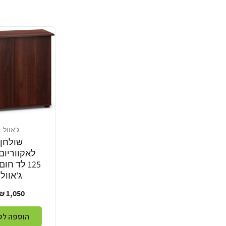
ג'אוול
מוֹכֵר:
שולחן
לאקווריום 
125 לד חו
ג'אוול
מחיר
1,050 ₪
רגיל
הוספה לס