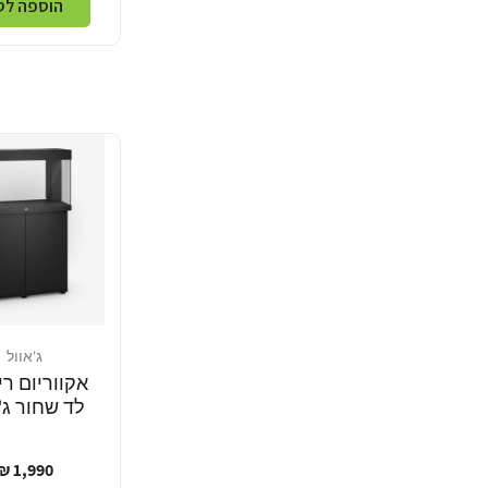
הוספה לס
ג'אוול
מוֹכֵר:
לד שחור ג'
מחיר
1,990 ₪
רגיל