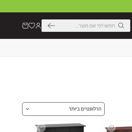
דלג
לתוכן
חיפוש
הרשימה
עֲגָלָה
שלי
הרלוונטיים ביותר
Add wishlist
Add wishlist