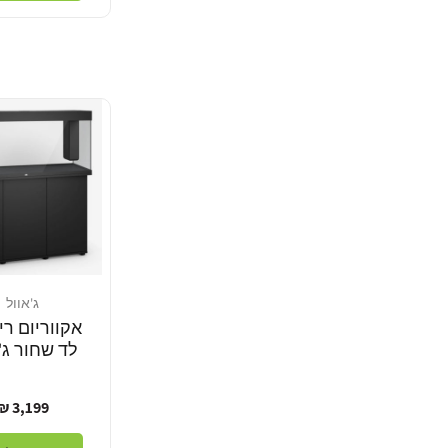
ג'אוול
מוֹכֵר:
לד שחור ג'
מחיר
3,199 ₪
רגיל