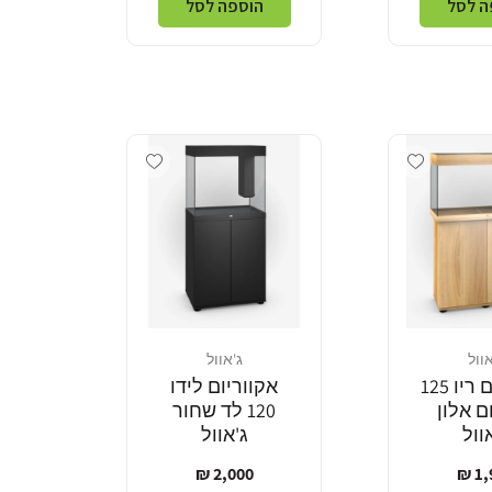
ה לסל
הוספה לסל
Add wishlist
Add wishlist
אוול
ג'אוול
מוֹכֵר:
אקווריום ריו 125
אקווריום לידו
ם אלון
120 לד שחור
וול
ג'אוול
ר
מחיר
2,000 ₪
1,9
ל
רגיל