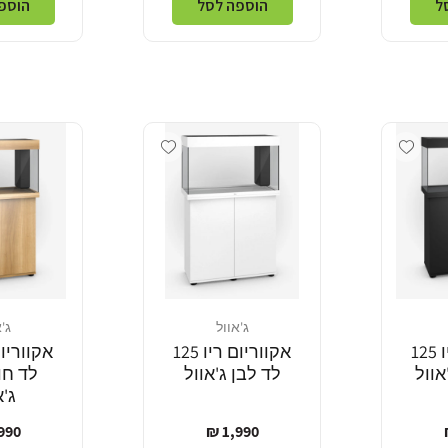
ל
הוספה לסל
הוספ
Add wishlist
Add wishlist
ג'אוול
ג'
מוֹכֵר:
מוֹכֵר:
אקווריום ריו 125
אקווריום ריו 125
אוול
לד לבן ג'אוול
לד חו
ג'א
מחיר
מחי
90 ₪
1,990 ₪
רגיל
רגי