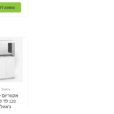
הוספה לס
ג'אוול
מוֹכֵר:
אקווריום ל
120 לד 
ג'אוול