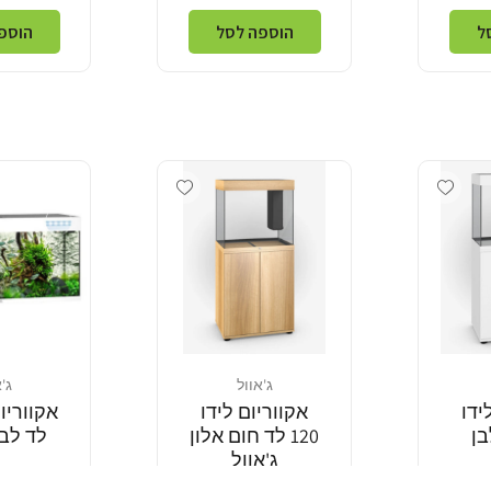
ל
הוספה לסל
הוספ
Add wishlist
Add wishlist
ג'אוול
ג'
מוֹכֵר:
מוֹכֵר:
ידו
אקווריום לידו
לבן
120 לד חום אלון
לד לבן
ג'אוול