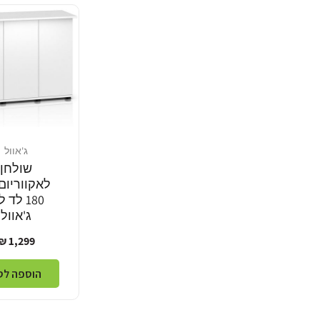
ג'אוול
מוֹכֵר:
שולחן
לאקווריום 
180 לד 
ג'אוול
מחיר
1,299 ₪
רגיל
הוספה לס