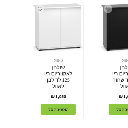
Add wishlist
Add wishlist
אוול
ג'אוול
מוֹכֵר:
לחן
שולחן
יום ריו
לאקווריום ריו
 לד שחור
125 לד לבן
וול
ג'אוול
ר
מחיר
1,050 ₪
1,0
ל
רגיל
ה לסל
הוספה לסל