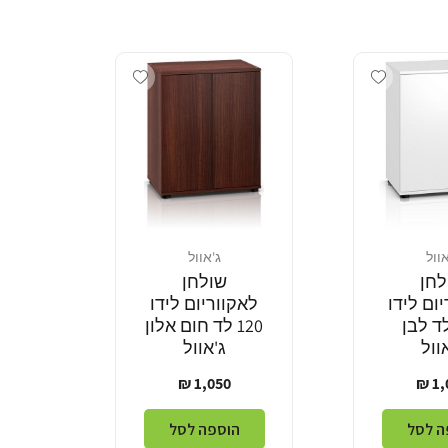
Add wishlist
Add wishlist
אוול
ג'אוול
מוֹכֵר:
לחן
שולחן
ום לידו
לאקווריום לידו
1 לד לבן
120 לד חום אלון
וול
ג'אוול
ר
מחיר
1,050 ₪
1,0
ל
רגיל
ה לסל
הוספה לסל