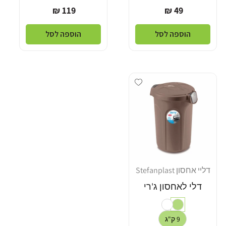
מחיר
מחיר
119 ₪
49 ₪
רגיל
רגיל
הוספה לסל
הוספה לסל
Add wishlist
דליי אחסון Stefanplast
מוֹכֵר:
דלי לאחסון ג'רי
9 ק"ג