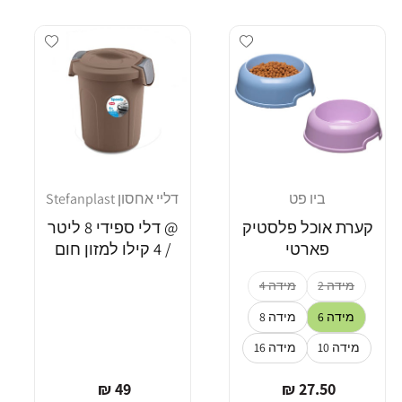
dd wishlist
Add wishlist
ביו פט
דליי אחסון Stefanplast
מוֹכֵר:
מוֹכֵר:
קערת אוכל פלסטיק
@ דלי ספידי 8 ליטר
פארטי
/ 4 קילו למזון חום
מידה 2
מידה 4
מידה 6
מידה 8
מידה 10
מידה 16
מחיר
מחיר
49 ₪
27.50 ₪
רגיל
רגיל