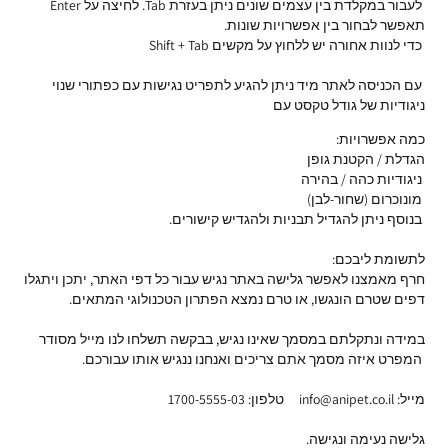
לעבור במקלדת בין עצמים שונים ניתן בעזרת Tab. לחיצה על Enter
תאפשר לבחור בין אפשרויות שונות.
כדי לנוות אחורה יש ללחוץ על מקשים Shift + Tab
עם הכניסה לאתר מיד ניתן להגיע לתפריט נגישות עם כפתורי שנוי
ניגודיות של גודל טקסט עם
כמה אפשרויות:
הגדלת / הקטנת גופן
ניגודיות כהה / בהירה
מונוכרום (שחור-לבן)
בנוסף ניתן להגדיל תבניות ולהגדיש קישורים.
לתשומת ליבכם:
חרף מאמצנו לאפשר גלישה באתר נגיש עבור כל דפי האתר, יתכן ויתגלו
דפים שטרם הונגשו, או טרם נמצא הפתרון הטכנולוגי המתאים.
במידה ונתקלתם במסמך שאינו נגיש, בבקשה תשלחו לנו מייל מסודר
המפרט איזה מסמך אתם צריכים ואנחנו ננגיש אותו עבורכם.
מייל: info@anipet.co.il טלפון: 1700-5555-03
גלישה נעימה ונגישה.