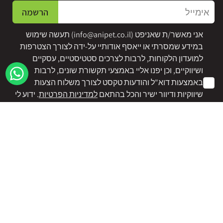
אימייל
הרשמה
אני מאשר/ת שאניפט (
info@anipet.co.il
) תעשה שימוש
במידע שמסרתי או ייאסף אודותיי על-ידה לצורך הצטרפות
למועדון הלקוחות, לרבות לצרכים סטטיסטיים, עסקיים
ושיווקיים, וכן יפנו אליי באמצעי תקשורת שונים, לרבות
באמצעות דוא"ל והודעות טקסט לצורך משלוח הצעות
שיווקיות ודיוור ישיר והכל בהתאם
למדיניות הפרטיות
. ידוע לי
כי איני חייב להסכים לכך וכי אם לא אסכים לעיבוד המידע
כמפורט לא אוכל להצטרף למועדון הלקוחות. אני מודע/ת
לזכויותיי לעיון ותיקון בנוגע למידע.