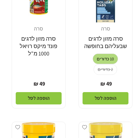
סרה
סרה
מוֹכֵר:
מוֹכֵר:
סרה מזון לדגים
סרה מזון לדגים
שבעליהם בחופשה
פונד מיקס רויאל
1000 מ"ל
10 כדורים
2 כדורים
מחיר
מחיר
49 ₪
49 ₪
רגיל
רגיל
הוספה לסל
הוספה לסל
dd wishlist
Add wishlist