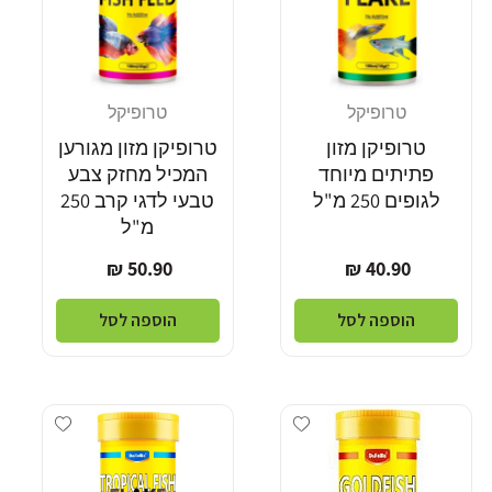
טרופיקל
טרופיקל
מוֹכֵר:
מוֹכֵר:
טרופיקן מזון
טרופיקן מזון מגורען
פתיתים מיוחד
המכיל מחזק צבע
לגופים 250 מ"ל
טבעי לדגי קרב 250
מ"ל
מחיר
מחיר
50.90 ₪
40.90 ₪
רגיל
רגיל
הוספה לסל
הוספה לסל
Add wishlist
Add wishlist