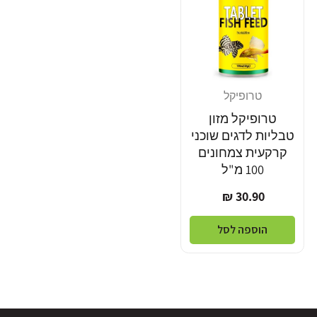
טרופיקל
מוֹכֵר:
טרופיקל מזון
טבליות לדגים שוכני
קרקעית צמחונים
100 מ"ל
מחיר
30.90 ₪
רגיל
הוספה לסל