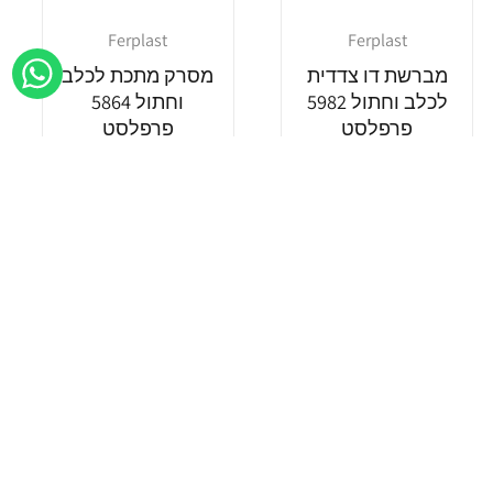
Ferplast
Ferplast
מוֹכֵר:
מוֹכֵר:
מברשת דו צדדית
מסרק מתכת לכלב
לכלב וחתול 5982
וחתול 5864
פרפלסט
פרפלסט
מחיר
מחיר
42.90 ₪
60.50 ₪
רגיל
רגיל
הוספה לסל
הוספה לסל
Add wishlist
Add wishlist