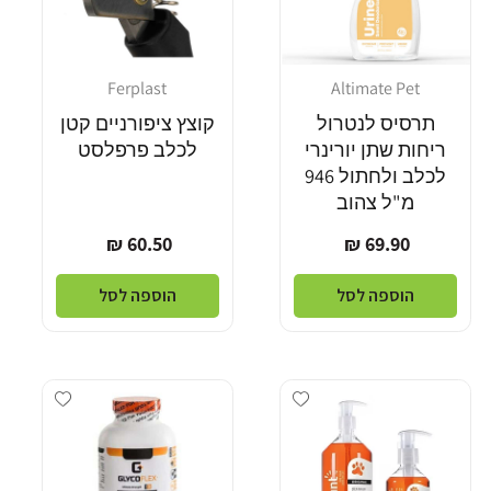
Ferplast
Altimate Pet
מוֹכֵר:
מוֹכֵר:
תרסיס לנטרול
קוצץ ציפורניים קטן
ריחות שתן יורינרי
לכלב פרפלסט
לכלב ולחתול 946
מ"ל צהוב
מחיר
מחיר
60.50 ₪
69.90 ₪
רגיל
רגיל
הוספה לסל
הוספה לסל
dd wishlist
Add wishlist