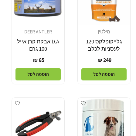
מילטין
DEER ANTLER
מוֹכֵר:
מוֹכֵר:
גלייקופלקס 120
D.A אבקת קרן אייל
לעסניות לכלב
100 גרם
מחיר
מחיר
85 ₪
249 ₪
רגיל
רגיל
הוספה לסל
הוספה לסל
Add wishlist
Add wishlist