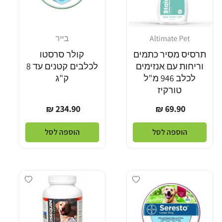
Altimate Pet
בייר
מוֹכֵר:
מוֹכֵר:
תרסיס מסיר כתמים
קולר סרסטו
וריחות עם אנזימים
לכלבים קטנים עד 8
לכלב 946 מ"ל
ק"ג
טורקיז
מחיר
מחיר
234.90 ₪
69.90 ₪
רגיל
רגיל
הוספה לסל
הוספה לסל
Add wishlist
Add wishlist