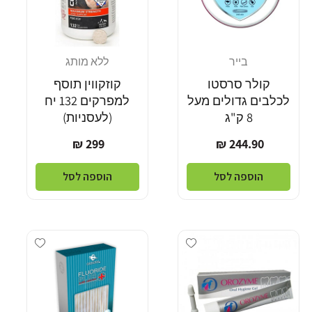
בייר
ללא מותג
מוֹכֵר:
מוֹכֵר:
קולר סרסטו
קוזקווין תוסף
לכלבים גדולים מעל
למפרקים 132 יח
8 ק"ג
(לעסניות)
מחיר
מחיר
299 ₪
244.90 ₪
רגיל
רגיל
הוספה לסל
הוספה לסל
Add wishlist
Add wishlist