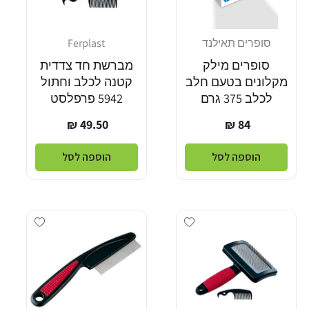
סופרים תאילנד
Ferplast
מוֹכֵר:
מוֹכֵר:
סופרים מילק
מברשת חד צדדית
מקלונים בטעם חלב
קטנה לכלב וחתול
לכלב 375 גרם
5942 פרפלסט
מחיר
מחיר
49.50 ₪
84 ₪
רגיל
רגיל
הוספה לסל
הוספה לסל
Add wishlist
Add wishlist