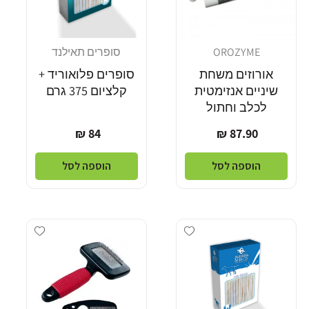
OROZYME
סופרים תאילנד
מוֹכֵר:
מוֹכֵר:
אורוזים משחת
סופרים פלואוריד +
שיניים אנזימטית
קלציום 375 גרם
לכלב וחתול
מחיר
מחיר
84 ₪
87.90 ₪
רגיל
רגיל
הוספה לסל
הוספה לסל
Add wishlist
Add wishlist