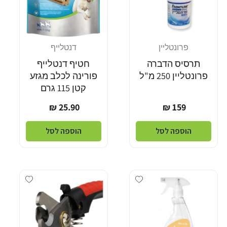
פרונטליין
דנטלייף
מוֹכֵר:
מוֹכֵר:
תרסיס הדברה
חטיף דנטלייף
פרונטליין 250 מ"ל
פורינה לכלב מגזע
קטן 115 גרם
מחיר
מחיר
25.90 ₪
159 ₪
רגיל
רגיל
הוספה לסל
הוספה לסל
dd wishlist
Add wishlist