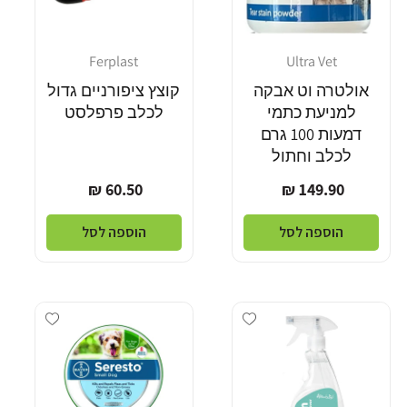
Ferplast
Ultra Vet
מוֹכֵר:
מוֹכֵר:
אולטרה וט אבקה
קוצץ ציפורניים גדול
למניעת כתמי
לכלב פרפלסט
דמעות 100 גרם
לכלב וחתול
מחיר
מחיר
60.50 ₪
149.90 ₪
רגיל
רגיל
הוספה לסל
הוספה לסל
Add wishlist
Add wishlist