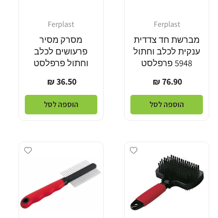
Ferplast
Ferplast
מוֹכֵר:
מוֹכֵר:
מברשת חד צדדית
מסרק מסיר
ענקית לכלב וחתול
פרעושים לכלב
5948 פרפלסט
וחתול פרפלסט
מחיר
מחיר
36.50 ₪
76.90 ₪
רגיל
רגיל
הוספה לסל
הוספה לסל
Add wishlist
Add wishlist