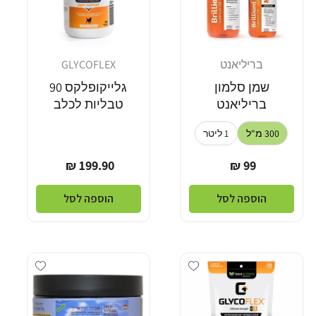
בריליאנט
GLYCOFLEX
מוֹכֵר:
מוֹכֵר:
שמן סלמון
גלייקופלקס 90
בריליאנט
טבליות לכלב
300 מ"ל
1 ליטר
מחיר
מחיר
199.90 ₪
99 ₪
רגיל
רגיל
הוספה לסל
הוספה לסל
dd wishlist
Add wishlist