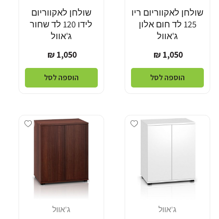
שולחן לאקווריום ריו
שולחן לאקווריום
125 לד חום אלון
לידו 120 לד שחור
ג'אוול
ג'אוול
מחיר
מחיר
1,050 ₪
1,050 ₪
רגיל
רגיל
הוספה לסל
הוספה לסל
Add wishlist
Add wishlist
ג'אוול
ג'אוול
מוֹכֵר:
מוֹכֵר: