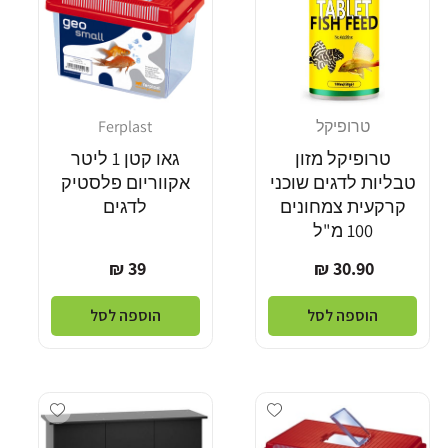
טרופיקל
Ferplast
מוֹכֵר:
מוֹכֵר:
טרופיקל מזון
גאו קטן 1 ליטר
טבליות לדגים שוכני
אקווריום פלסטיק
קרקעית צמחונים
לדגים
100 מ"ל
מחיר
מחיר
39 ₪
30.90 ₪
רגיל
רגיל
הוספה לסל
הוספה לסל
Add wishlist
Add wishlist