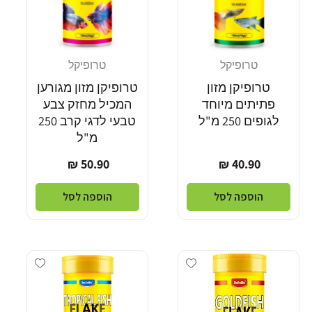
טרופיקל
טרופיקל
מוֹכֵר:
מוֹכֵר:
טרופיקן מזון
טרופיקן מזון מגורען
פתיתים מיוחד
המכיל מחזק צבע
לגופים 250 מ"ל
טבעי לדגי קרב 250
מ"ל
מחיר
מחיר
50.90 ₪
40.90 ₪
רגיל
רגיל
הוספה לסל
הוספה לסל
dd wishlist
Add wishlist