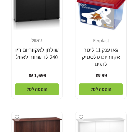
Ferplast
ג'אוול
מוֹכֵר:
מוֹכֵר:
גאו ענק 11 ליטר
שולחן לאקווריום ריו
אקווריום פלסטיק
240 לד שחור ג'אוול
לדגים
מחיר
מחיר
1,699 ₪
99 ₪
רגיל
רגיל
הוספה לסל
הוספה לסל
Add wishlist
Add wishlist