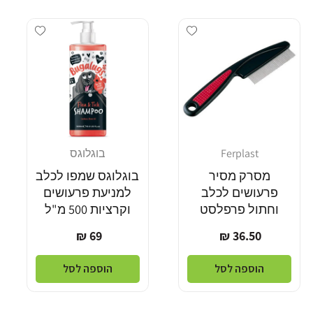
dd wishlist
Add wishlist
Ferplast
בוגלוגס
מוֹכֵר:
מוֹכֵר:
מסרק מסיר
בוגלוגס שמפו לכלב
פרעושים לכלב
למניעת פרעושים
וחתול פרפלסט
וקרציות 500 מ"ל
מחיר
מחיר
69 ₪
36.50 ₪
רגיל
רגיל
הוספה לסל
הוספה לסל