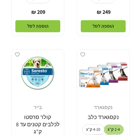
מחיר
מחיר
209 ₪
249 ₪
רגיל
רגיל
הוספה לסל
הוספה לסל
dd wishlist
Add wishlist
נקסגארד
בייר
מוֹכֵר:
מוֹכֵר:
נקסגארד כלב
קולר סרסטו
לכלבים קטנים עד 8
2-4 ק"ג
4-10 ק"ג
ק"ג