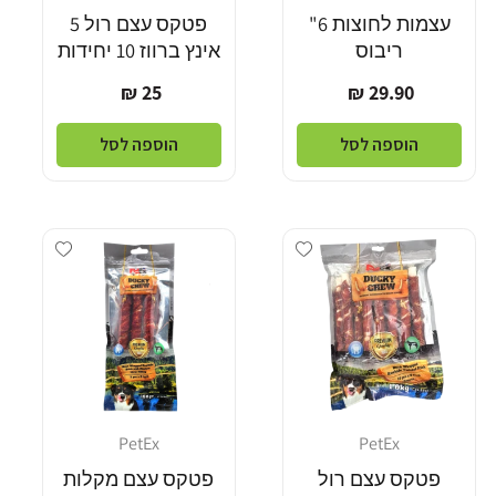
עצמות לחוצות 6"
פטקס עצם רול 5
ריבוס
אינץ ברווז 10 יחידות
מחיר
מחיר
25 ₪
29.90 ₪
רגיל
רגיל
הוספה לסל
הוספה לסל
Add wishlist
Add wishlist
PetEx
PetEx
מוֹכֵר:
מוֹכֵר:
פטקס עצם רול
פטקס עצם מקלות