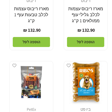
ריבוס
ריבוס
מוֹכֵר:
מוֹכֵר:
מארז ריבוס עצמות
מארז ריבוס עצמות
לכלב גלילי עוף
לכלב טבעות עוף 1
ממולאים 1 ק"ג
ק"ג
מחיר
מחיר
132.90 ₪
132.90 ₪
רגיל
רגיל
הוספה לסל
הוספה לסל
Add wishlist
Add wishlist
ביו פט
PetEx
מוֹכֵר:
מוֹכֵר: