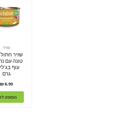
שזיר
מוֹכֵר:
שזיר חתול 
טונה עם נת
גרם
מחיר
6.90 ₪
רגיל
הוספה לס