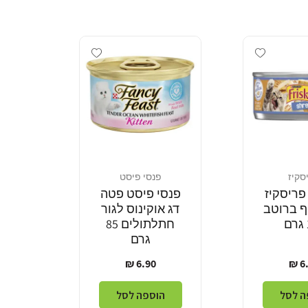
Add wishlist
Add wishlist
סקיז
פנסי פיסט
מוֹכֵר:
פריסקיז
פנסי פיסט פטה
ף ברוטב
דג אוקינוס לגור
חתלתולים 85
גרם
יר
מחיר
6.90 ₪
6.
ל
רגיל
ה לסל
הוספה לסל