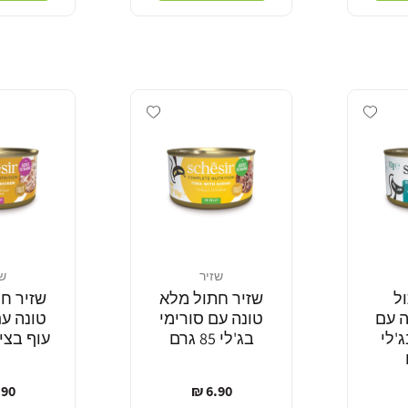
Add wishlist
Add wishlist
שזיר
שז
מוֹכֵר:
מוֹכֵר:
ל
שזיר חתול מלא
שזיר ח
ה עם
טונה עם סורימי
טונה עם
'לי
בג'לי 85 גרם
עוף בציר 85 
מחיר
מח
90 ₪
6.90 ₪
רגיל
רגי