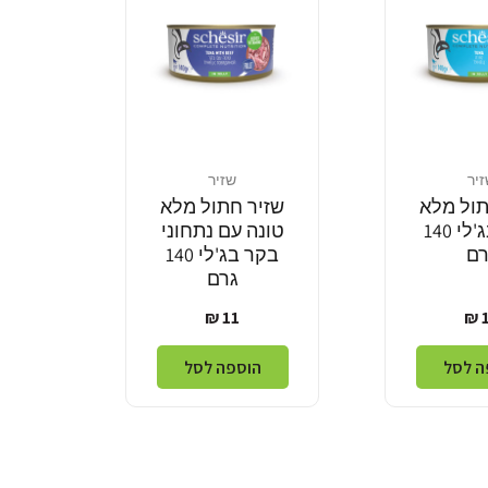
יר
שזיר
מוֹכֵר:
תול מלא
שזיר חתול מלא
טונה בג'לי 140
טונה עם נתחוני
רם
בקר בג'לי 140
גרם
יר
מחיר
11 ₪
1
יל
רגיל
ה לסל
הוספה לסל