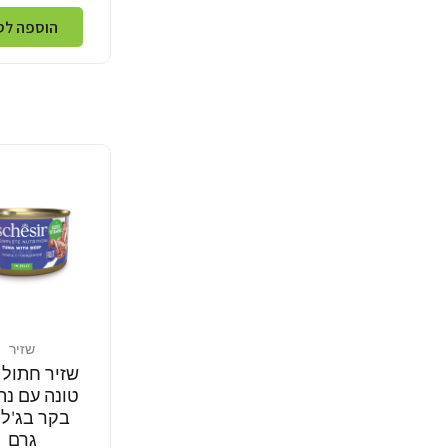
הוספה לס
שזיר
מוֹכֵר:
שזיר חתול 
טונה עם נת
גרם