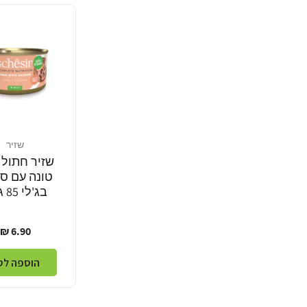
שזיר
מוֹכֵר:
שזיר חתול 
טונה עם סל
בג'לי 85 גרם
מחיר
6.90 ₪
רגיל
הוספה לס