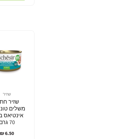
שזיר
מוֹכֵר:
שזיר חתו
משלים טונ
אינטיאס בג
70 גרם
מחיר
6.50 ₪
רגיל