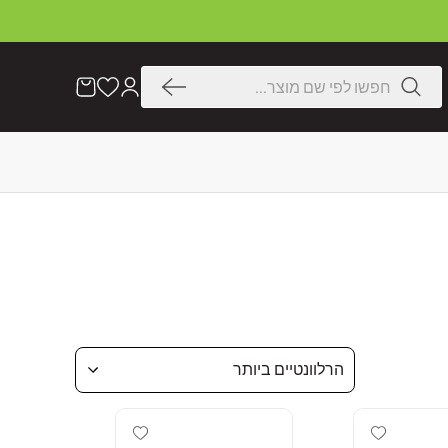
דלג
לתוכן
חיפוש
הרשימה
עֲגָלָה
שלי
הרלוונטיים ביותר
Add wishlist
Add wishlist