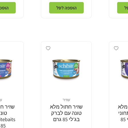
ל
הוספה לסל
הוספ
Add wishlist
Add wishlist
שזיר
שז
מוֹכֵר:
מוֹכֵר:
מלא
שזיר חתול מלא
שזיר ח
חוני
טונה עם לברק
טונ
בקר בג'לי 85
בג'לי 85 גרם
85 גרם