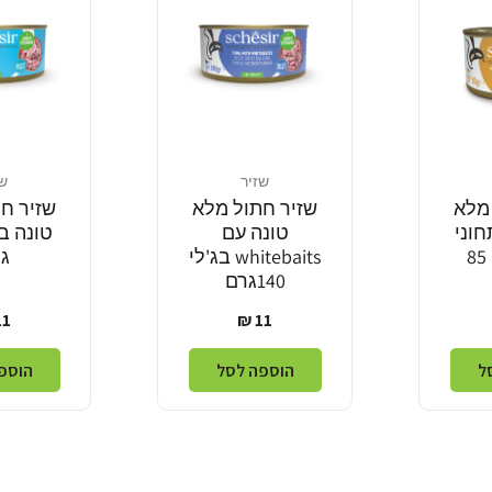
שזיר
שז
מוֹכֵר:
מוֹכֵר:
מלא
שזיר חתול מלא
שזיר ח
חוני
טונה עם
עוף בג'לי 85
whitebaits בג'לי
ג
140גרם
מחיר
מח
1 ₪
11 ₪
רגיל
רג
ל
הוספה לסל
הוספ