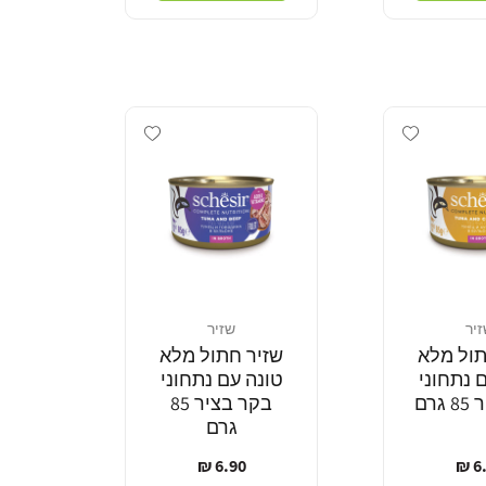
Add wishlist
Add wishlist
יר
שזיר
מוֹכֵר:
תול מלא
שזיר חתול מלא
 נתחוני
טונה עם נתחוני
גרם
בקר בציר 85
גרם
יר
מחיר
6.90 ₪
6.
ל
רגיל