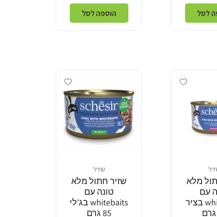
ה לסל
הוספה לסל
Add wishlist
Add wishlist
יר
שזיר
מוֹכֵר:
תול מלא
שזיר חתול מלא
ה עם
טונה עם
whitebaits בציר
whitebaits בג'לי
85 גרם