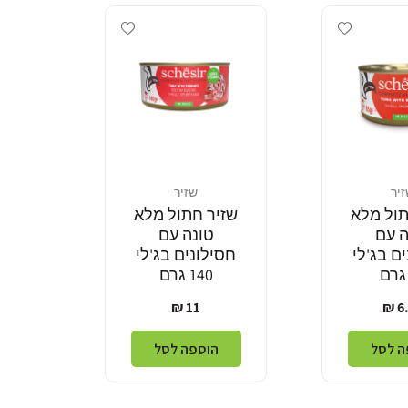
Add wishlist
Add wishlist
יר
שזיר
מוֹכֵר:
תול מלא
שזיר חתול מלא
ה עם
טונה עם
ם בג'לי
חסילונים בג'לי
140 גרם
יר
מחיר
11 ₪
6.
ל
רגיל
ה לסל
הוספה לסל