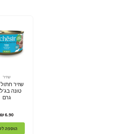
שזיר
מוֹכֵר:
שזיר חתול 
גרם
מחיר
6.90 ₪
רגיל
הוספה לס