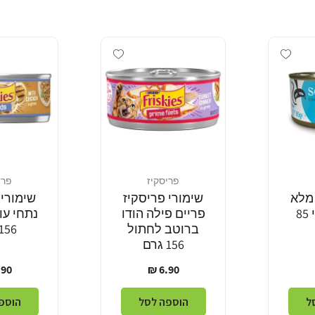
Add wishlist
Add wishlist
פריסקיז
פרי
מוֹכֵר:
מוֹכֵר:
מלא
שימורי פריסקיז
שימורי 
טונה בג'לי 85
פריים פילה הודו
נתחי עו
ברוטב לחתול
156 גרם
156 גרם
מחיר
מח
90 ₪
6.90 ₪
רגיל
רגי
ל
הוספה לסל
הוספ