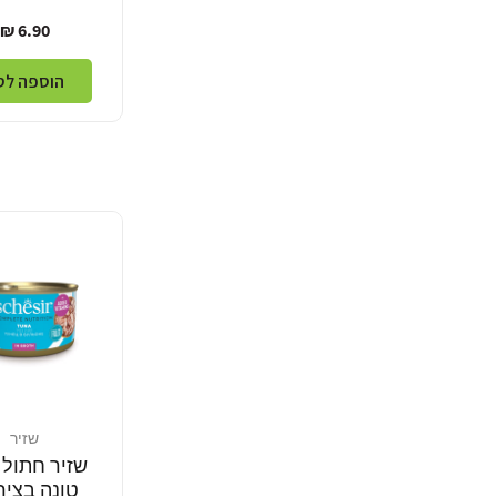
מחיר
6.90 ₪
רגיל
הוספה לס
שזיר
מוֹכֵר:
שזיר חתול 