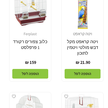
ויטה קראפט
Ferplast
מוֹכֵר:
מוֹכֵר:
ויטה קראפט מקל
כלוב צפורים רקורד
דבש מולטי ויטמין
1 פרפלסט
לתוכון
מחיר
מחיר
159 ₪
21.90 ₪
רגיל
רגיל
הוספה לסל
הוספה לסל
Add wishlist
Add wishlist