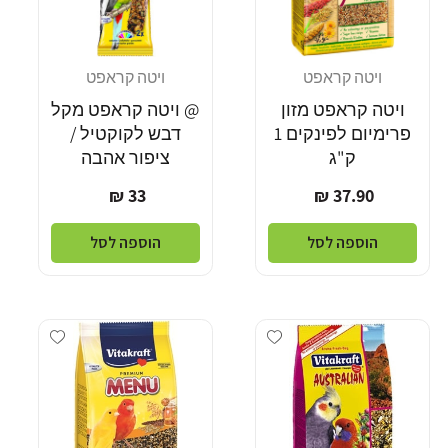
ויטה קראפט
ויטה קראפט
מוֹכֵר:
מוֹכֵר:
ויטה קראפט מזון
@ ויטה קראפט מקל
פרימיום לפינקים 1
דבש לקוקטיל /
ק"ג
ציפור אהבה
מחיר
מחיר
33 ₪
37.90 ₪
רגיל
רגיל
הוספה לסל
הוספה לסל
Add wishlist
Add wishlist