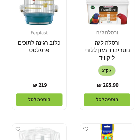
ורסלה לגה
Ferplast
מוֹכֵר:
מוֹכֵר:
ורסלה לגה
כלוב רגינה לתוכים
נוטריברד מזון ללורי
פרפלסט
ליקוויד
3 ק"ג
מחיר
מחיר
219 ₪
265.90 ₪
רגיל
רגיל
הוספה לסל
הוספה לסל
Add wishlist
Add wishlist