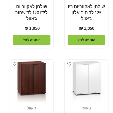
שולחן לאקווריום ריו
שולחן לאקווריום
125 לד חום אלון
לידו 120 לד שחור
ג'אוול
ג'אוול
מחיר
מחיר
1,050 ₪
1,050 ₪
רגיל
רגיל
הוספה לסל
הוספה לסל
Add wishlist
Add wishlist
ג'אוול
ג'אוול
מוֹכֵר:
מוֹכֵר: