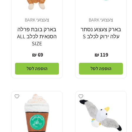
צעצועי BARK
צעצועי BARK
מוֹכֵר:
מוֹכֵר:
בארק צעצוע נסתר
בארק בובת פרלה
עלה ירוק לכלב S
הסנאית לכלב ALL
SIZE
מחיר
מחיר
69 ₪
119 ₪
רגיל
רגיל
הוספה לסל
הוספה לסל
dd wishlist
Add wishlist