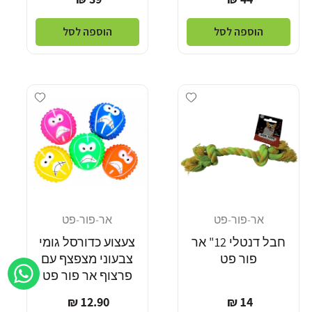
רגיל
רגיל
הוספה לסל
הוספה לסל
Add wishlist
Add wishlist
אר-פור-פט
אר-פור-פט
מוֹכֵר:
מוֹכֵר:
חבל דנטלי 12" אר
צעצוע כדורסל גומי
פור פט
צבעוני מצפצף עם
פרצוף אר פור פט
מחיר
מחיר
12.90 ₪
14 ₪
רגיל
רגיל