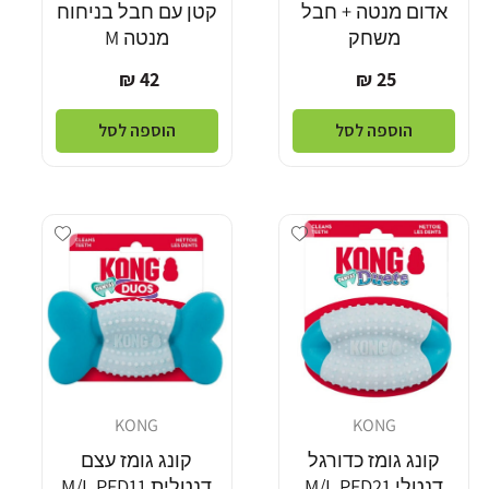
אדום מנטה + חבל
קטן עם חבל בניחוח
משחק
מנטה M
מחיר
מחיר
42 ₪
25 ₪
רגיל
רגיל
הוספה לסל
הוספה לסל
Add wishlist
Add wishlist
KONG
KONG
מוֹכֵר:
מוֹכֵר:
קונג גומז כדורגל
קונג גומז עצם
דנטלי M/L PFD21
דנטלית M/L PFD11