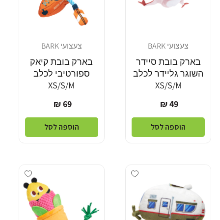
צעצועי BARK
צעצועי BARK
מוֹכֵר:
מוֹכֵר:
בארק בובת סיידר
בארק בובת קיאק
השוגר גליידר לכלב
ספורטיבי לכלב
XS/S/M
XS/S/M
מחיר
מחיר
69 ₪
49 ₪
רגיל
רגיל
הוספה לסל
הוספה לסל
dd wishlist
Add wishlist