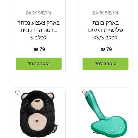
צעצועי BARK
צעצועי BARK
מוֹכֵר:
מוֹכֵר:
בארק בובת
בארק צעצוע נסתר
שלישיית דגיגים
ברטה הדרקונית
לכלב XS/S
לכלב S
מחיר
מחיר
79 ₪
79 ₪
רגיל
רגיל
הוספה לסל
הוספה לסל
Add wishlist
Add wishlist