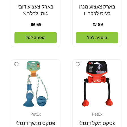
בארק צעצוע מנגו
בארק צעצוע דובי
לעיס לכלב L
גומי לכלב S
מחיר
מחיר
69 ₪
89 ₪
רגיל
רגיל
הוספה לסל
הוספה לסל
Add wishlist
Add wishlist
PetEx
PetEx
מוֹכֵר:
מוֹכֵר:
פטקס מקל דנטלי
פטקס מנשך דנטלי