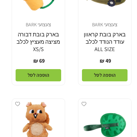
צעצועי BARK
צעצועי BARK
מוֹכֵר:
מוֹכֵר:
בארק בובת קראוון
בארק בובת דבורה
עודד הנודד לכלב
מציצה מעציץ לכלב
XS/S
ALL SIZE
מחיר
מחיר
69 ₪
49 ₪
רגיל
רגיל
הוספה לסל
הוספה לסל
dd wishlist
Add wishlist