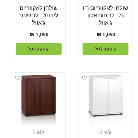
שולחן לאקווריום ריו
שולחן לאקווריום
125 לד חום אלון
לידו 120 לד שחור
ג'אוול
ג'אוול
מחיר
מחיר
1,050 ₪
1,050 ₪
רגיל
רגיל
הוספה לסל
הוספה לסל
Add wishlist
Add wishlist
ג'אוול
ג'אוול
מוֹכֵר:
מוֹכֵר: