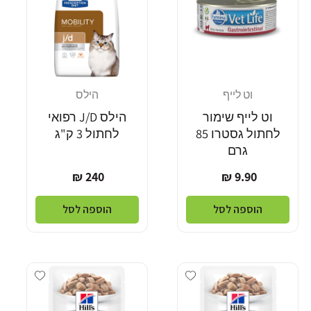
וט לייף
הילס
מוֹכֵר:
מוֹכֵר:
וט לייף שימור
הילס J/D רפואי
לחתול גסטרו 85
לחתול 3 ק"ג
גרם
מחיר
מחיר
240 ₪
9.90 ₪
רגיל
רגיל
הוספה לסל
הוספה לסל
Add wishlist
Add wishlist