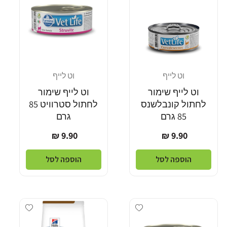
וט לייף
וט לייף
מוֹכֵר:
מוֹכֵר:
וט לייף שימור
וט לייף שימור
לחתול קונבלשנס
לחתול סטרוויט 85
85 גרם
גרם
מחיר
מחיר
9.90 ₪
9.90 ₪
רגיל
רגיל
הוספה לסל
הוספה לסל
Add wishlist
Add wishlist