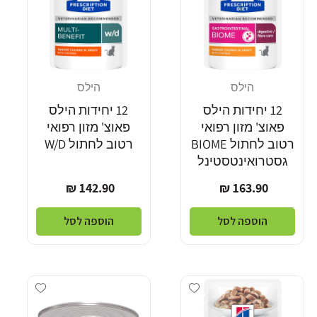
הילס
הילס
מוֹכֵר:
מוֹכֵר:
12 יחידות הילס
12 יחידות הילס
פאוצ' מזון רפואי
פאוצ' מזון רפואי
רטוב לחתול BIOME
רטוב לחתול W/D
גסטרואינטסטינל
מחיר
מחיר
142.90 ₪
163.90 ₪
רגיל
רגיל
הוספה לסל
הוספה לסל
Add wishlist
Add wishlist