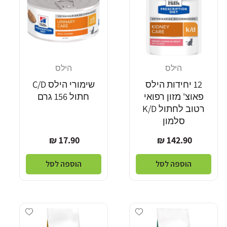
הילס
הילס
מוֹכֵר:
מוֹכֵר:
12 יחידות הילס
שימורי הילס C/D
פאוצ' מזון רפואי
חתול 156 גרם
רטוב לחתול K/D
סלמון
מחיר
מחיר
17.90 ₪
142.90 ₪
רגיל
רגיל
הוספה לסל
הוספה לסל
Add wishlist
Add wishlist