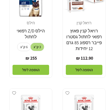
רויאל קנין
הילס
מוֹכֵר:
מוֹכֵר:
רויאל קנין פאוץ
הילס Z/D רפואי
רפואי לחתול גסטרו
לחתול
פייבר רספונ 85 גרם
3 ק"ג
6 ק"ג
12 יחידות
מחיר
מחיר
255 ₪
112.90 ₪
רגיל
רגיל
הוספה לסל
הוספה לסל
dd wishlist
Add wishlist