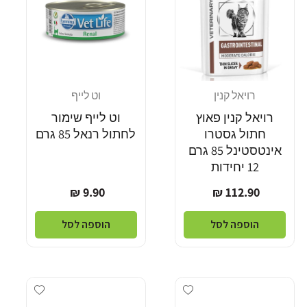
רויאל קנין
וט לייף
מוֹכֵר:
מוֹכֵר:
רויאל קנין פאוץ
וט לייף שימור
חתול גסטרו
לחתול רנאל 85 גרם
אינטסטינל 85 גרם
12 יחידות
מחיר
מחיר
9.90 ₪
112.90 ₪
רגיל
רגיל
הוספה לסל
הוספה לסל
Add wishlist
Add wishlist