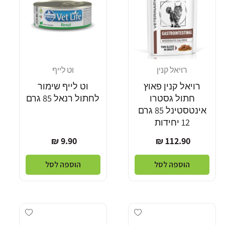
רויאל קנין
וט לייף
מוֹכֵר:
מוֹכֵר:
רויאל קנין פאוץ
וט לייף שימור
חתול גסטרו
לחתול רנאל 85 גרם
אינטסטינל 85 גרם
12 יחידות
מחיר
מחיר
9.90 ₪
112.90 ₪
רגיל
רגיל
הוספה לסל
הוספה לסל
Add wishlist
Add wishlist