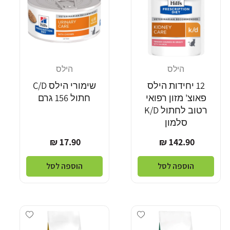
הילס
הילס
מוֹכֵר:
מוֹכֵר:
12 יחידות הילס
שימורי הילס C/D
פאוצ' מזון רפואי
חתול 156 גרם
רטוב לחתול K/D
סלמון
מחיר
מחיר
17.90 ₪
142.90 ₪
רגיל
רגיל
הוספה לסל
הוספה לסל
Add wishlist
Add wishlist