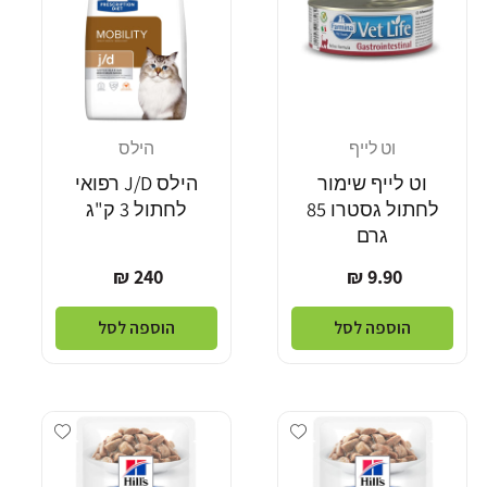
וט לייף
הילס
מוֹכֵר:
מוֹכֵר:
וט לייף שימור
הילס J/D רפואי
לחתול גסטרו 85
לחתול 3 ק"ג
גרם
מחיר
מחיר
240 ₪
9.90 ₪
רגיל
רגיל
הוספה לסל
הוספה לסל
Add wishlist
Add wishlist