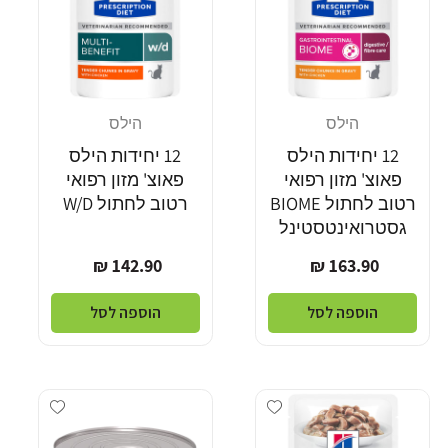
הילס
הילס
מוֹכֵר:
מוֹכֵר:
12 יחידות הילס
12 יחידות הילס
פאוצ' מזון רפואי
פאוצ' מזון רפואי
רטוב לחתול BIOME
רטוב לחתול W/D
גסטרואינטסטינל
מחיר
מחיר
142.90 ₪
163.90 ₪
רגיל
רגיל
הוספה לסל
הוספה לסל
Add wishlist
Add wishlist