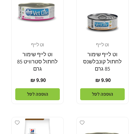
וט לייף
וט לייף
מוֹכֵר:
מוֹכֵר:
וט לייף שימור
וט לייף שימור
לחתול קונבלשנס
לחתול סטרוויט 85
85 גרם
גרם
מחיר
מחיר
9.90 ₪
9.90 ₪
רגיל
רגיל
הוספה לסל
הוספה לסל
Add wishlist
Add wishlist