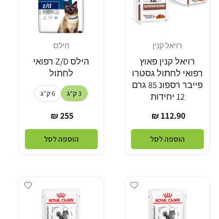
רויאל קנין
הילס
מוֹכֵר:
מוֹכֵר:
רויאל קנין פאוץ
הילס Z/D רפואי
רפואי לחתול גסטרו
לחתול
פייבר רספונ 85 גרם
3 ק"ג
6 ק"ג
12 יחידות
מחיר
מחיר
255 ₪
112.90 ₪
רגיל
רגיל
הוספה לסל
הוספה לסל
dd wishlist
Add wishlist