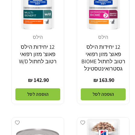
הילס
הילס
מוֹכֵר:
מוֹכֵר:
12 יחידות הילס
12 יחידות הילס
פאוצ' מזון רפואי
פאוצ' מזון רפואי
רטוב לחתול BIOME
רטוב לחתול W/D
גסטרואינטסטינל
מחיר
מחיר
142.90 ₪
163.90 ₪
רגיל
רגיל
הוספה לסל
הוספה לסל
Add wishlist
Add wishlist