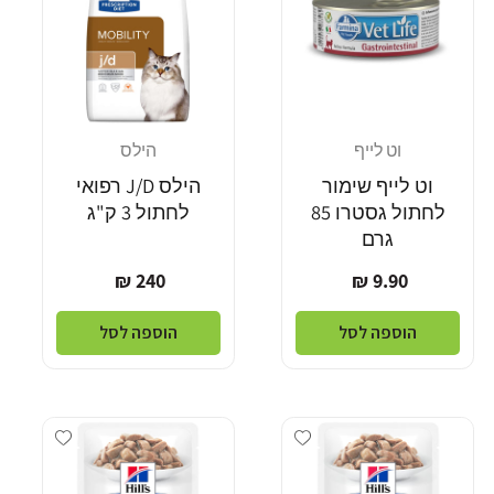
וט לייף
הילס
מוֹכֵר:
מוֹכֵר:
וט לייף שימור
הילס J/D רפואי
לחתול גסטרו 85
לחתול 3 ק"ג
גרם
מחיר
מחיר
240 ₪
9.90 ₪
רגיל
רגיל
הוספה לסל
הוספה לסל
Add wishlist
Add wishlist