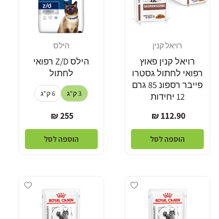
רויאל קנין
הילס
מוֹכֵר:
מוֹכֵר:
רויאל קנין פאוץ
הילס Z/D רפואי
רפואי לחתול גסטרו
לחתול
פייבר רספונ 85 גרם
3 ק"ג
6 ק"ג
12 יחידות
מחיר
מחיר
255 ₪
112.90 ₪
רגיל
רגיל
הוספה לסל
הוספה לסל
dd wishlist
Add wishlist