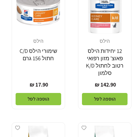
הילס
הילס
מוֹכֵר:
מוֹכֵר:
12 יחידות הילס
שימורי הילס C/D
פאוצ' מזון רפואי
חתול 156 גרם
רטוב לחתול K/D
סלמון
מחיר
מחיר
17.90 ₪
142.90 ₪
רגיל
רגיל
הוספה לסל
הוספה לסל
Add wishlist
Add wishlist