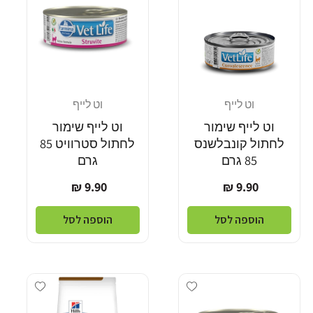
וט לייף
וט לייף
מוֹכֵר:
מוֹכֵר:
וט לייף שימור
וט לייף שימור
לחתול קונבלשנס
לחתול סטרוויט 85
85 גרם
גרם
מחיר
מחיר
9.90 ₪
9.90 ₪
רגיל
רגיל
הוספה לסל
הוספה לסל
Add wishlist
Add wishlist