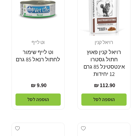
רויאל קנין
וט לייף
מוֹכֵר:
מוֹכֵר:
רויאל קנין פאוץ
וט לייף שימור
חתול גסטרו
לחתול רנאל 85 גרם
אינטסטינל 85 גרם
12 יחידות
מחיר
מחיר
9.90 ₪
112.90 ₪
רגיל
רגיל
הוספה לסל
הוספה לסל
Add wishlist
Add wishlist